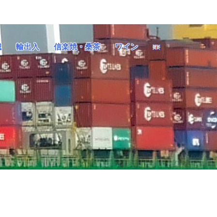
械
輸出入
信楽焼・桑茶
ワイン