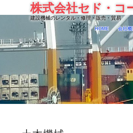
Skip
株式会社セド・コ
to
content
建設機械のレンタル・修理・販売・貿易
HOME
会社概