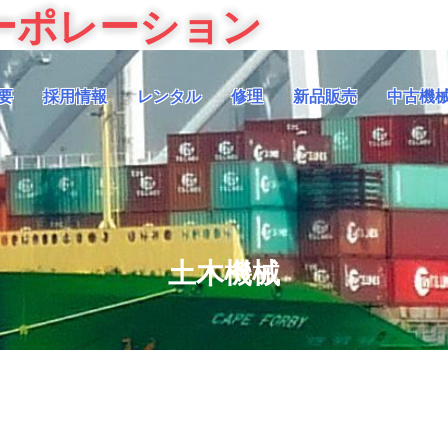
ーポレーション
要
採用情報
レンタル
修理
新品販売
中古機
土木機械