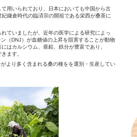
して用いられており、日本においても中国から古
世紀鎌倉時代の臨済宗の開祖である栄西が桑茶に
られていましたが、近年の医学による研究によっ
シン（DNJ）が血糖値の上昇を阻害することが動物
茶にはカルシウム、亜鉛、鉄分が豊富であり、
できます。
ンがより多く含まれる桑の種をを選別・生産してい