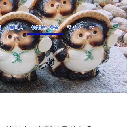
械
輸出入
信楽焼・桑茶
ワイン