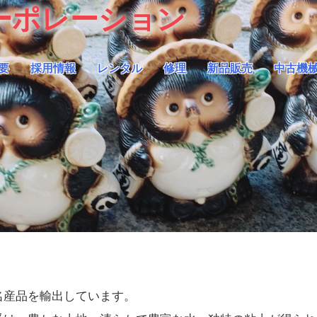
ーポレーション
要
採用情報
レンタル
修理
新品販売
中古機
名産品を輸出しています。