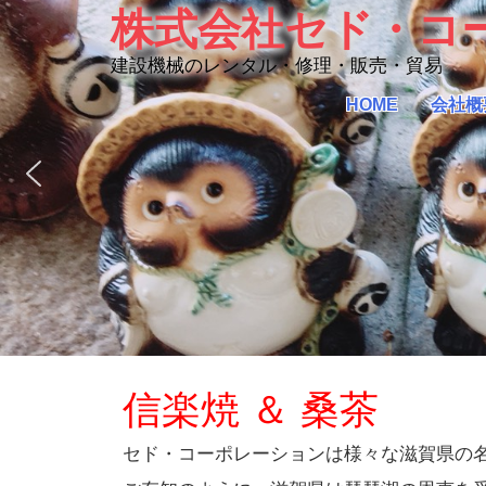
Skip
株式会社セド・コ
to
content
建設機械のレンタル・修理・販売・貿易
HOME
会社概
信楽焼 ＆ 桑茶
セド・コーポレーションは様々な滋賀県の