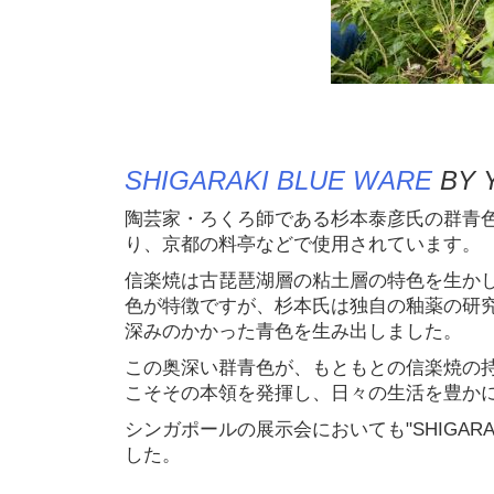
SHIGARAKI BLUE WARE
BY
陶芸家・ろくろ師である杉本泰彦氏の群青
り、京都の料亭などで使用されています。
信楽焼は古琵琶湖層の粘土層の特色を生か
色が特徴ですが、杉本氏は独自の釉薬の研
深みのかかった青色を生み出しました。
この奥深い群青色が、もともとの信楽焼の
こそその本領を発揮し、日々の生活を豊か
シンガポールの展示会においても"SHIGARA
した。