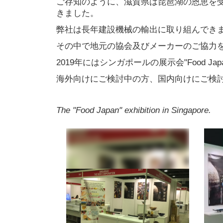
ご存知のように、滋賀県は琵琶湖の恩恵を
きました。
弊社は長年建設機械の輸出に取り組んでき
その中で地元の協会及びメーカーのご協力
2019年にはシンガポールの展示会"Food
海外向けにご検討中の方、国内向けにご検
The "Food Japan" exhibition in Singapore.