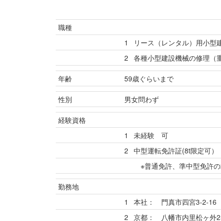
職種
1
リース（レンタル）用小型
2
各種小型建設機械の修理（
年齢
59歳ぐらいまで
性別
男女問わず
経験資格
1
未経験 可
2
中型運転免許証(8t限定可）
※普通免許、準中型免許の
勤務地
1
本社： 門真市四宮3-2-16
2
京都： 八幡市内里松ヶ外25