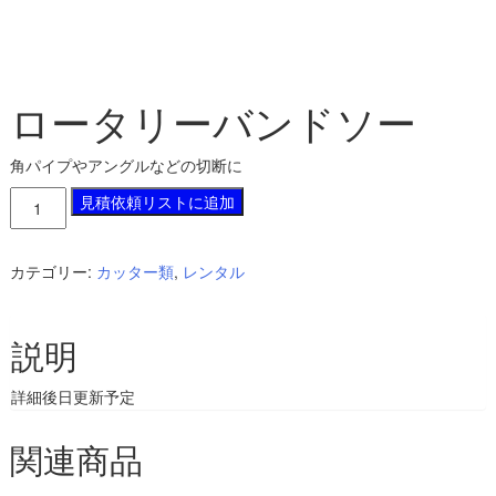
ロータリーバンドソー
角パイプやアングルなどの切断に
ロ
見積依頼リストに追加
ー
タ
リ
カテゴリー:
カッター類
,
レンタル
ー
バ
ン
説明
ド
ソ
ー
詳細後日更新予定
個
関連商品