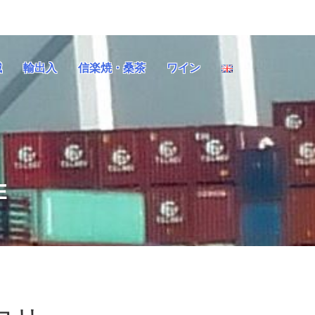
械
輸出入
信楽焼・桑茶
ワイン
E