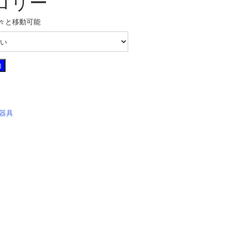
ロリー
々と移動可能
加
器具