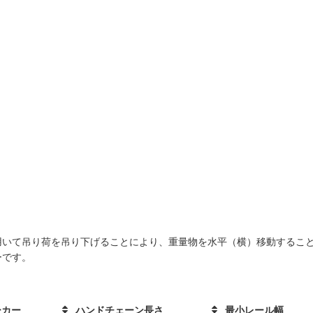
用いて吊り荷を吊り下げることにより、重量物を水平（横）移動するこ
ーです。
ーカー
ハンドチェーン長さ
最小レール幅