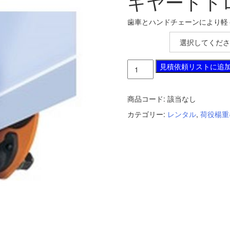
ギヤードト
歯車とハンドチェーンにより軽
Type
ギ
見積依頼リストに追
ヤ
ー
ド
商品コード:
該当なし
ト
カテゴリー:
レンタル
,
荷役楊重
ロ
リ
ー
個