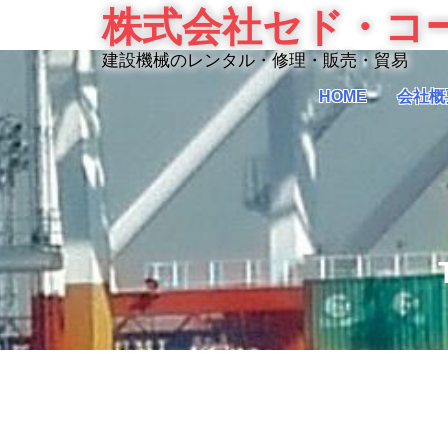
Skip
株式会社セド・コ
to
content
建設機械のレンタル・修理・販売・貿易
HOME
会社概